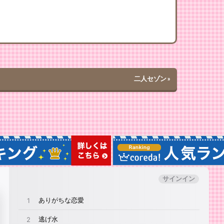
二人セゾン
»