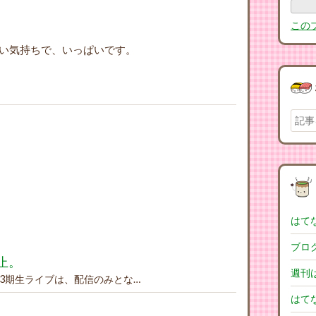
この
い気持ちで、いっぱいです。
はて
ブロ
止。
週刊
3期生ライブは、配信のみとな…
はてな