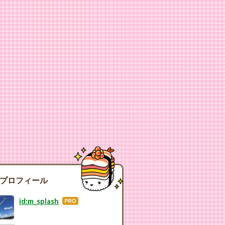
プロフィール
id:m_splash
はて
なブ
ログ